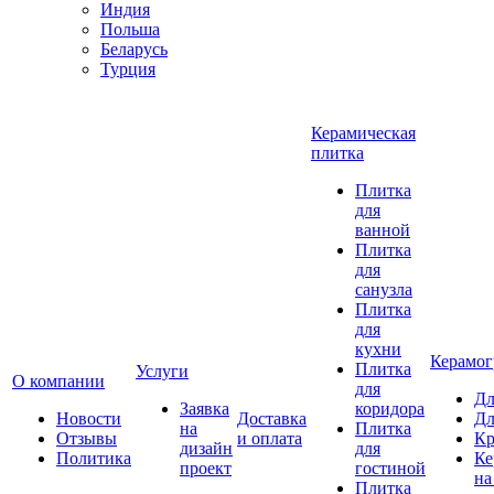
Индия
Польша
Беларусь
Турция
Керамическая
плитка
Плитка
для
ванной
Плитка
для
санузла
Плитка
для
кухни
Керамог
Плитка
Услуги
О компании
для
Дл
Заявка
коридора
Новости
Доставка
Дл
на
Плитка
Отзывы
и оплата
Кр
дизайн
для
Политика
Ке
проект
гостиной
на
Плитка