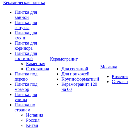
Керамическая плитка
Плитка для
ванной
Плитка для
санузла
Плитка для
кухни
Плитка для
коридора
Плитка для
гостиной
Керамогранит
Каменная
Мозаика
Стеклянная
Для гостиной
Плитка под
Для прихожей
Каменн
дерево
Крупноформатный
Стеклян
Плитка под
Керамогранит 120
мрамор
на 60
Плитка для
улицы
Плитка по
странам
Испания
Россия
Китай