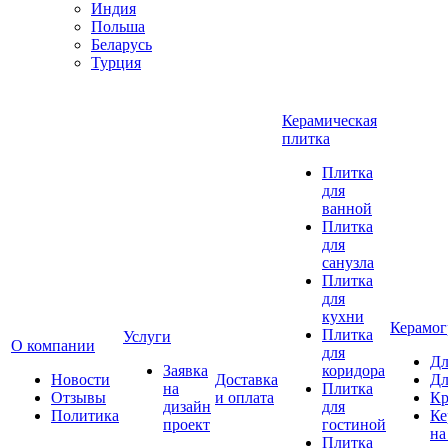
Индия
Польша
Беларусь
Турция
Керамическая
плитка
Плитка
для
ванной
Плитка
для
санузла
Плитка
для
кухни
Керамог
Плитка
Услуги
О компании
для
Дл
Заявка
коридора
Новости
Доставка
Дл
на
Плитка
Отзывы
и оплата
Кр
дизайн
для
Политика
Ке
проект
гостиной
на
Плитка