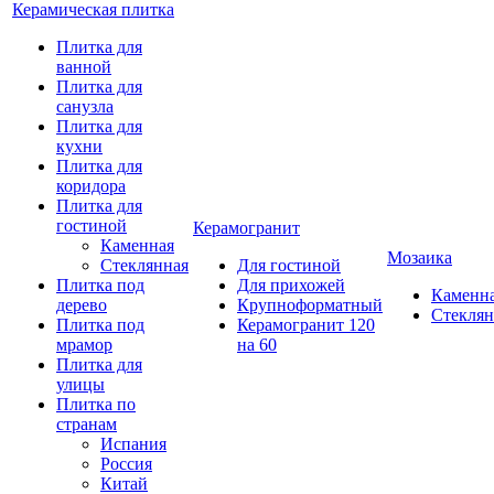
Керамическая плитка
Плитка для
ванной
Плитка для
санузла
Плитка для
кухни
Плитка для
коридора
Плитка для
гостиной
Керамогранит
Каменная
Мозаика
Стеклянная
Для гостиной
Плитка под
Для прихожей
Каменн
дерево
Крупноформатный
Стеклян
Плитка под
Керамогранит 120
мрамор
на 60
Плитка для
улицы
Плитка по
странам
Испания
Россия
Китай