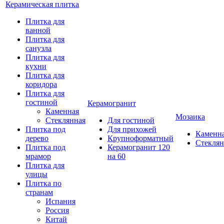
Керамическая плитка
Плитка для
ванной
Плитка для
санузла
Плитка для
кухни
Плитка для
коридора
Плитка для
гостиной
Керамогранит
Каменная
Мозаика
Стеклянная
Для гостиной
Плитка под
Для прихожей
Каменн
дерево
Крупноформатный
Стеклян
Плитка под
Керамогранит 120
мрамор
на 60
Плитка для
улицы
Плитка по
странам
Испания
Россия
Китай