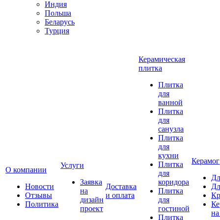
Индия
Польша
Беларусь
Турция
Керамическая
плитка
Плитка
для
ванной
Плитка
для
санузла
Плитка
для
кухни
Керамог
Плитка
Услуги
О компании
для
Дл
Заявка
коридора
Новости
Доставка
Дл
на
Плитка
Отзывы
и оплата
Кр
дизайн
для
Политика
Ке
проект
гостиной
на
Плитка