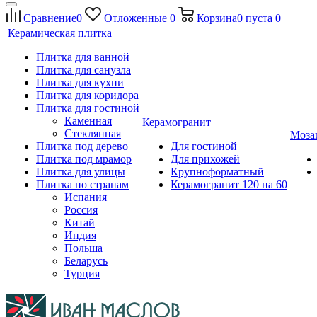
Сравнение
0
Отложенные
0
Корзина
0
пуста
0
Керамическая плитка
Плитка для ванной
Плитка для санузла
Плитка для кухни
Плитка для коридора
Плитка для гостиной
Каменная
Керамогранит
Стеклянная
Моза
Плитка под дерево
Для гостиной
Плитка под мрамор
Для прихожей
Плитка для улицы
Крупноформатный
Плитка по странам
Керамогранит 120 на 60
Испания
Россия
Китай
Индия
Польша
Беларусь
Турция