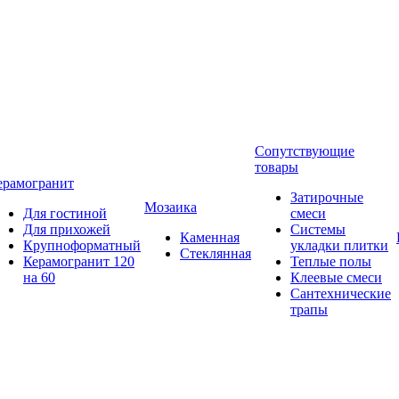
Сопутствующие
товары
ерамогранит
Затирочные
Мозаика
Для гостиной
смеси
Для прихожей
Системы
Каменная
Крупноформатный
укладки плитки
Стеклянная
Керамогранит 120
Теплые полы
на 60
Клеевые смеси
Сантехнические
трапы