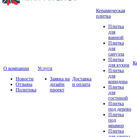
Керамическая
плитка
Плитка
для
ванной
Плитка
для
санузла
Плитка
К
для кухни
О компании
Услуги
Плитка
для
Новости
Заявка на
Доставка
коридора
Отзывы
дизайн
и оплата
Плитка
Политика
проект
для
гостиной
Плитка
под дерево
Плитка
под
мрамор
Плитка
для улицы