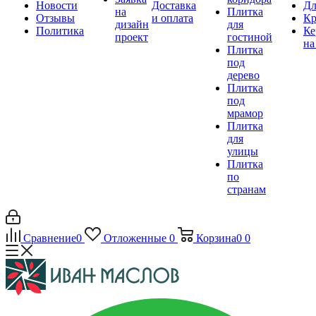
Новости
Доставка
Дл
на
Плитка
Отзывы
и оплата
Кр
дизайн
для
Политика
Ке
проект
гостиной
на
Плитка
под
дерево
Плитка
под
мрамор
Плитка
для
улицы
Плитка
по
странам
Сравнение
0
Отложенные
0
Корзина
0
0