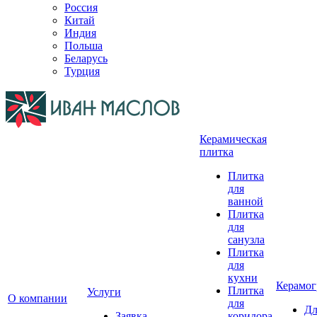
Россия
Китай
Индия
Польша
Беларусь
Турция
Керамическая
плитка
Плитка
для
ванной
Плитка
для
санузла
Плитка
для
кухни
Керамог
Плитка
Услуги
О компании
для
Дл
Заявка
коридора