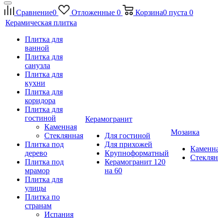
Сравнение
0
Отложенные
0
Корзина
0
пуста
0
Керамическая плитка
Плитка для
ванной
Плитка для
санузла
Плитка для
кухни
Плитка для
коридора
Плитка для
гостиной
Керамогранит
Каменная
Мозаика
Стеклянная
Для гостиной
Плитка под
Для прихожей
Каменн
дерево
Крупноформатный
Стеклян
Плитка под
Керамогранит 120
мрамор
на 60
Плитка для
улицы
Плитка по
странам
Испания