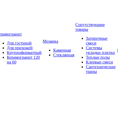
Сопутствующие
товары
ерамогранит
Затирочные
Мозаика
Для гостиной
смеси
Для прихожей
Системы
Каменная
Крупноформатный
укладки плитки
Стеклянная
Керамогранит 120
Теплые полы
на 60
Клеевые смеси
Сантехнические
трапы