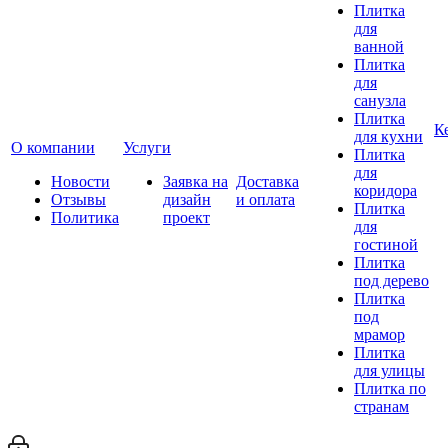
Плитка
для
ванной
Плитка
для
санузла
Плитка
К
для кухни
О компании
Услуги
Плитка
для
Новости
Заявка на
Доставка
коридора
Отзывы
дизайн
и оплата
Плитка
Политика
проект
для
гостиной
Плитка
под дерево
Плитка
под
мрамор
Плитка
для улицы
Плитка по
странам