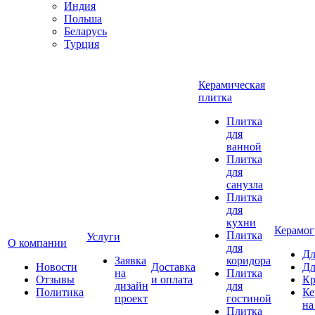
Индия
Польша
Беларусь
Турция
Керамическая
плитка
Плитка
для
ванной
Плитка
для
санузла
Плитка
для
кухни
Керамог
Плитка
Услуги
О компании
для
Дл
Заявка
коридора
Новости
Доставка
Дл
на
Плитка
Отзывы
и оплата
Кр
дизайн
для
Политика
Ке
проект
гостиной
на
Плитка