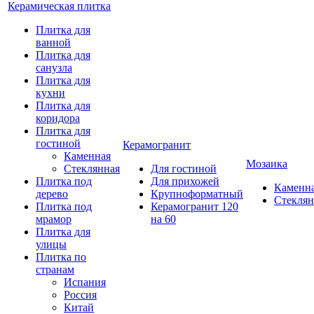
Керамическая плитка
Плитка для
ванной
Плитка для
санузла
Плитка для
кухни
Плитка для
коридора
Плитка для
гостиной
Керамогранит
Каменная
Мозаика
Стеклянная
Для гостиной
Плитка под
Для прихожей
Каменн
дерево
Крупноформатный
Стеклян
Плитка под
Керамогранит 120
мрамор
на 60
Плитка для
улицы
Плитка по
странам
Испания
Россия
Китай