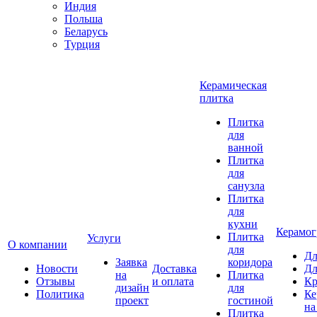
Индия
Польша
Беларусь
Турция
Керамическая
плитка
Плитка
для
ванной
Плитка
для
санузла
Плитка
для
кухни
Керамог
Плитка
Услуги
О компании
для
Дл
Заявка
коридора
Новости
Доставка
Дл
на
Плитка
Отзывы
и оплата
Кр
дизайн
для
Политика
Ке
проект
гостиной
на
Плитка