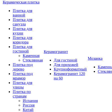
Керамическая плитка
Плитка для
ванной
Плитка для
санузла
Плитка для
кухни
Плитка для
коридора
Плитка для
гостиной
Керамогранит
Каменная
Мозаика
Стеклянная
Для гостиной
Плитка под
Для прихожей
Каменн
дерево
Крупноформатный
Стеклян
Плитка под
Керамогранит 120
мрамор
на 60
Плитка для
улицы
Плитка по
странам
Испания
Россия
Китай