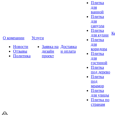
Плитка
для
ванной
Плитка
для
санузла
Плитка
К
для кухни
О компании
Услуги
Плитка
для
Новости
Заявка на
Доставка
коридора
Отзывы
дизайн
и оплата
Плитка
Политика
проект
для
гостиной
Плитка
под дерево
Плитка
под
мрамор
Плитка
для улицы
Плитка по
странам