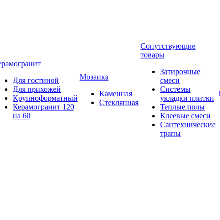
Сопутствующие
товары
ерамогранит
Затирочные
Мозаика
Для гостиной
смеси
Для прихожей
Системы
Каменная
Крупноформатный
укладки плитки
Стеклянная
Керамогранит 120
Теплые полы
на 60
Клеевые смеси
Сантехнические
трапы