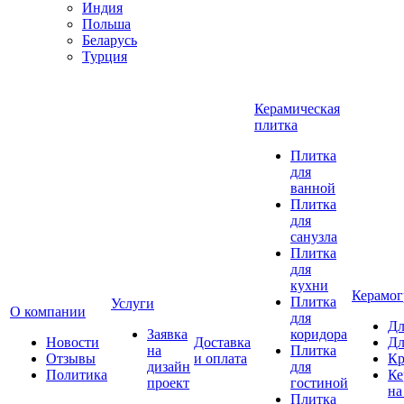
Индия
Польша
Беларусь
Турция
Керамическая
плитка
Плитка
для
ванной
Плитка
для
санузла
Плитка
для
кухни
Керамог
Плитка
Услуги
О компании
для
Дл
Заявка
коридора
Новости
Доставка
Дл
на
Плитка
Отзывы
и оплата
Кр
дизайн
для
Политика
Ке
проект
гостиной
на
Плитка