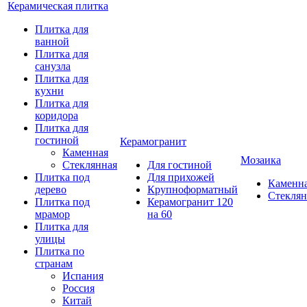
Керамическая плитка
Плитка для
ванной
Плитка для
санузла
Плитка для
кухни
Плитка для
коридора
Плитка для
гостиной
Керамогранит
Каменная
Мозаика
Стеклянная
Для гостиной
Плитка под
Для прихожей
Каменн
дерево
Крупноформатный
Стеклян
Плитка под
Керамогранит 120
мрамор
на 60
Плитка для
улицы
Плитка по
странам
Испания
Россия
Китай