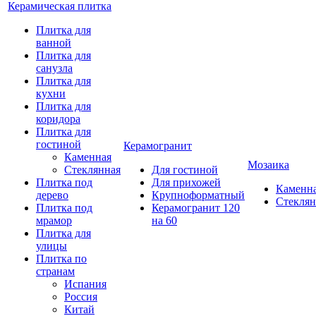
Керамическая плитка
Плитка для
ванной
Плитка для
санузла
Плитка для
кухни
Плитка для
коридора
Плитка для
гостиной
Керамогранит
Каменная
Мозаика
Стеклянная
Для гостиной
Плитка под
Для прихожей
Каменн
дерево
Крупноформатный
Стеклян
Плитка под
Керамогранит 120
мрамор
на 60
Плитка для
улицы
Плитка по
странам
Испания
Россия
Китай