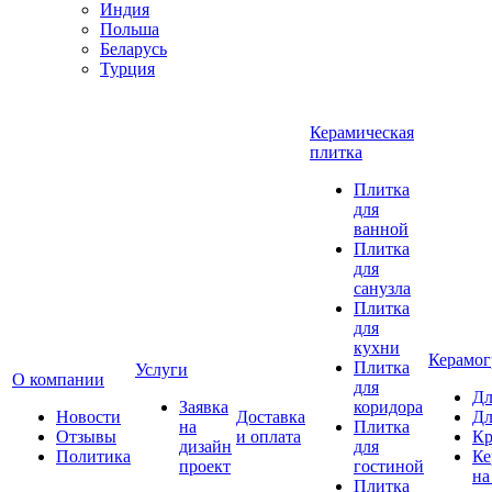
Индия
Польша
Беларусь
Турция
Керамическая
плитка
Плитка
для
ванной
Плитка
для
санузла
Плитка
для
кухни
Керамог
Плитка
Услуги
О компании
для
Дл
Заявка
коридора
Новости
Доставка
Дл
на
Плитка
Отзывы
и оплата
Кр
дизайн
для
Политика
Ке
проект
гостиной
на
Плитка