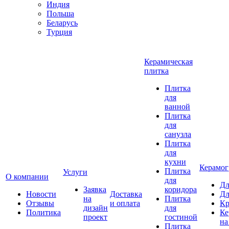
Индия
Польша
Беларусь
Турция
Керамическая
плитка
Плитка
для
ванной
Плитка
для
санузла
Плитка
для
кухни
Керамог
Плитка
Услуги
О компании
для
Дл
Заявка
коридора
Новости
Доставка
Дл
на
Плитка
Отзывы
и оплата
Кр
дизайн
для
Политика
Ке
проект
гостиной
на
Плитка