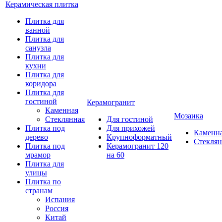
Керамическая плитка
Плитка для
ванной
Плитка для
санузла
Плитка для
кухни
Плитка для
коридора
Плитка для
гостиной
Керамогранит
Каменная
Мозаика
Стеклянная
Для гостиной
Плитка под
Для прихожей
Каменн
дерево
Крупноформатный
Стеклян
Плитка под
Керамогранит 120
мрамор
на 60
Плитка для
улицы
Плитка по
странам
Испания
Россия
Китай