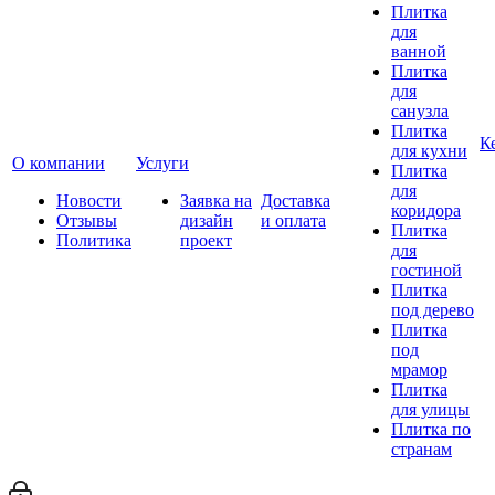
Плитка
для
ванной
Плитка
для
санузла
Плитка
К
для кухни
О компании
Услуги
Плитка
для
Новости
Заявка на
Доставка
коридора
Отзывы
дизайн
и оплата
Плитка
Политика
проект
для
гостиной
Плитка
под дерево
Плитка
под
мрамор
Плитка
для улицы
Плитка по
странам