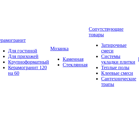
Сопутствующие
товары
ерамогранит
Затирочные
Мозаика
Для гостиной
смеси
Для прихожей
Системы
Каменная
Крупноформатный
укладки плитки
Стеклянная
Керамогранит 120
Теплые полы
на 60
Клеевые смеси
Сантехнические
трапы