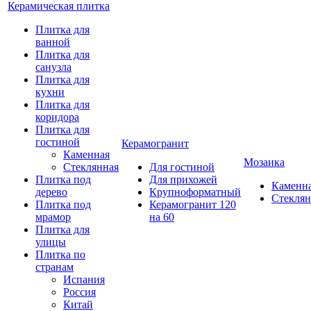
Керамическая плитка
Плитка для
ванной
Плитка для
санузла
Плитка для
кухни
Плитка для
коридора
Плитка для
гостиной
Керамогранит
Каменная
Мозаика
Стеклянная
Для гостиной
Плитка под
Для прихожей
Каменн
дерево
Крупноформатный
Стеклян
Плитка под
Керамогранит 120
мрамор
на 60
Плитка для
улицы
Плитка по
странам
Испания
Россия
Китай