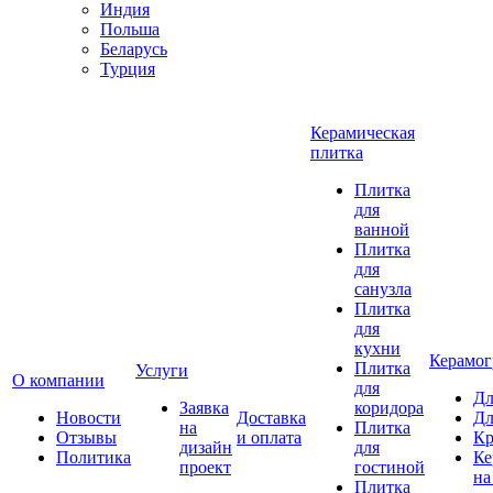
Индия
Польша
Беларусь
Турция
Керамическая
плитка
Плитка
для
ванной
Плитка
для
санузла
Плитка
для
кухни
Керамог
Плитка
Услуги
О компании
для
Дл
Заявка
коридора
Новости
Доставка
Дл
на
Плитка
Отзывы
и оплата
Кр
дизайн
для
Политика
Ке
проект
гостиной
на
Плитка