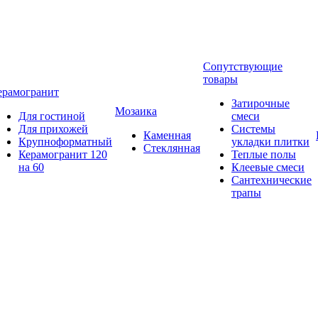
Сопутствующие
товары
ерамогранит
Затирочные
Мозаика
Для гостиной
смеси
Для прихожей
Системы
Каменная
Крупноформатный
укладки плитки
Стеклянная
Керамогранит 120
Теплые полы
на 60
Клеевые смеси
Сантехнические
трапы