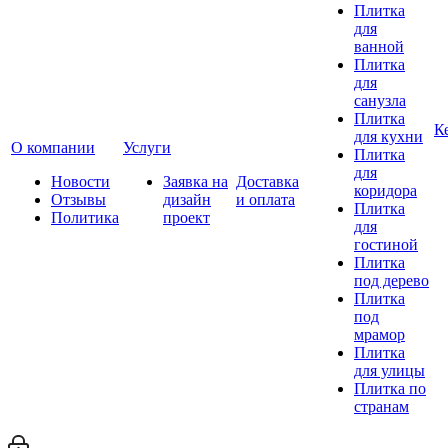
Плитка
для
ванной
Плитка
для
санузла
Плитка
К
для кухни
О компании
Услуги
Плитка
для
Новости
Заявка на
Доставка
коридора
Отзывы
дизайн
и оплата
Плитка
Политика
проект
для
гостиной
Плитка
под дерево
Плитка
под
мрамор
Плитка
для улицы
Плитка по
странам