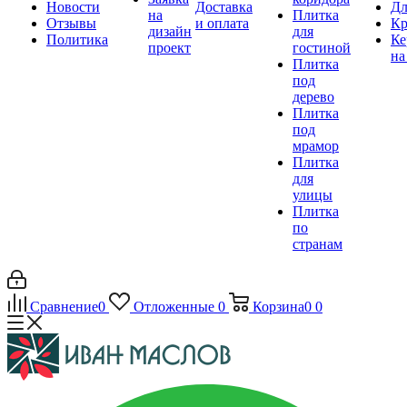
Новости
Доставка
Дл
на
Плитка
Отзывы
и оплата
Кр
дизайн
для
Политика
Ке
проект
гостиной
на
Плитка
под
дерево
Плитка
под
мрамор
Плитка
для
улицы
Плитка
по
странам
Сравнение
0
Отложенные
0
Корзина
0
0