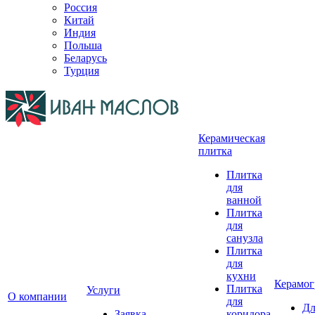
Россия
Китай
Индия
Польша
Беларусь
Турция
Керамическая
плитка
Плитка
для
ванной
Плитка
для
санузла
Плитка
для
кухни
Керамог
Плитка
Услуги
О компании
для
Дл
Заявка
коридора