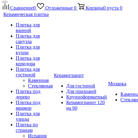
Сравнение
0
Отложенные
0
Корзина
0
пуста
0
Керамическая плитка
Плитка для
ванной
Плитка для
санузла
Плитка для
кухни
Плитка для
коридора
Плитка для
гостиной
Керамогранит
Каменная
Мозаика
Стеклянная
Для гостиной
Плитка под
Для прихожей
Каменн
дерево
Крупноформатный
Стеклян
Плитка под
Керамогранит 120
мрамор
на 60
Плитка для
улицы
Плитка по
странам
Испания